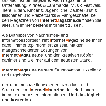
Ob Nachrichtenmagazine, Fachmagazine für
Unterhaltung, Kirmes & Jahrmärkte, Musik-Festivals,
Tiere, Eltern, Kinder & Jugendliche, Zauberkunst &
Illsionenen und Freizeitparks & Fahrgeschäfte, bei
den Magazinen von
I
nternet
M
agazine.de
finden Sie
alles, um immer bestens informiert zu sein.
Als Betreiber von Nachrichten- und
Informationsportalen hilft
I
nternet
M
agazine.de
Ihnen
dabei, immer top informiert zu sein. Mit den
maßgeschneiderten Lösungen von
I
nternet
M
agazine.de
und den kreativen Köpfen
dahinter sind Sie imer auf dem neuesten Stand.
I
nternet
M
agazine.de
steht für Innovation, Exzellenz
und Ergebnisse.
Ein Team aus Medienexperten, Kreativen und
Strategen von
I
nternet
M
agazine.de
liefert Ihnen
immer die neuesten Informationen.
Und das täglich
und kostenlos.